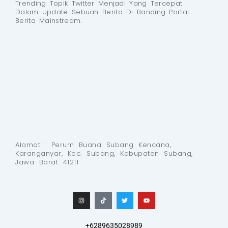
Trending Topik Twitter Menjadi Yang Tercepat
Dalam Update Sebuah Berita Di Banding Portal
Berita Mainstream.
Alamat : Perum Buana Subang Kencana,
Karanganyar, Kec. Subang, Kabupaten Subang,
Jawa Barat 41211
I
T
T
Y
n
i
w
o
s
k
i
u
t
t
t
t
a
o
t
u
g
k
e
b
+6289635028989