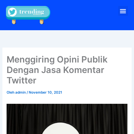
Lewati
Me
ke
Pesan sekarang
konten
Menggiring Opini Publik
Dengan Jasa Komentar
Twitter
Oleh
admin
/
November 10, 2021