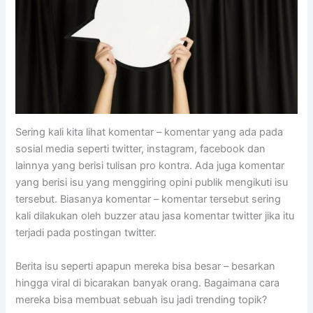
Sering kali kita lihat komentar – komentar yang ada pada
sosial media seperti twitter, instagram, facebook dan
lainnya yang berisi tulisan pro kontra. Ada juga komentar
yang berisi isu yang menggiring opini publik mengikuti isu
tersebut. Biasanya komentar – komentar tersebut sering
kali dilakukan oleh buzzer atau jasa komentar twitter jika itu
terjadi pada postingan twitter.
Berita isu seperti apapun mereka bisa besar – besarkan
hingga viral di bicarakan banyak orang. Bagaimana cara
mereka bisa membuat sebuah isu jadi trending topik?