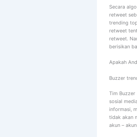
Secara algo
retweet seb
trending to
retweet ten
retweet. Na
berisikan b
Apakah And
Buzzer tren
Tim Buzzer 
sosial medi
informasi, 
tidak akan 
akun – akun