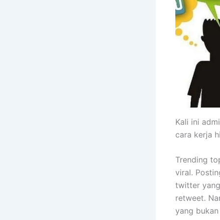
Kali ini adm
cara kerja 
Trending to
viral. Post
twitter yan
retweet. Na
yang bukan 