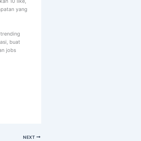
an 10 like,
apatan yang
 trending
si, buat
an jobs
NEXT