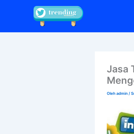
Lewati
ke
konten
Jasa 
Mengg
Oleh
admin
/
S