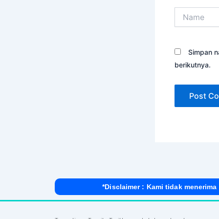
Name
Simpan n
berikutnya.
*Disclaimer : Kami tidak menerima 