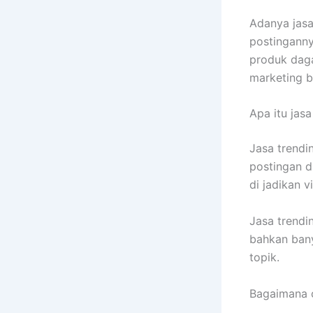
Adanya jas
postinganny
produk daga
marketing 
Apa itu jasa
Jasa trendi
postingan di
di jadikan v
Jasa trend
bahkan bany
topik.
Bagaimana c