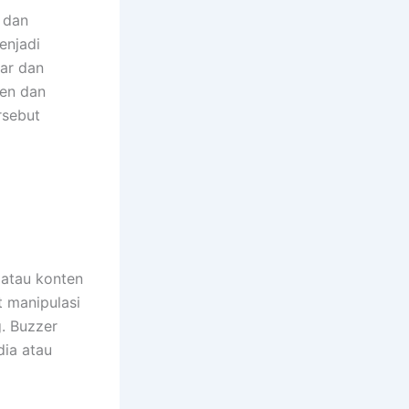
 dan
enjadi
tar dan
men dan
rsebut
 atau konten
t manipulasi
. Buzzer
dia atau