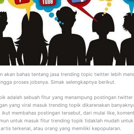
in akan bahas tentang jasa trending topic twitter lebih men
hingga proses jobsnya. Simak selengkapnya berikut.
pik adalah sebuah fitur yang menampung postingan twitter
ingan yang viral masuk trending topik dikarenakan banyakn
g ikut membahas postingan tersebut, dari mulai like, komen
mun untuk masuk fitur trending topik tidaklah mudah untu
artis terkenal, atau orang yang memiliki kepopularan.