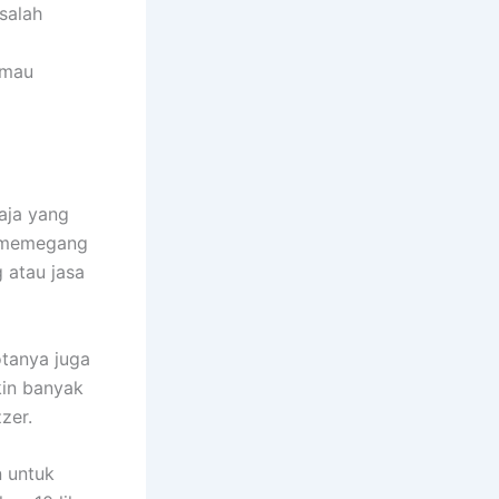
salah
 mau
aja yang
ik memegang
 atau jasa
tanya juga
kin banyak
zer.
n untuk