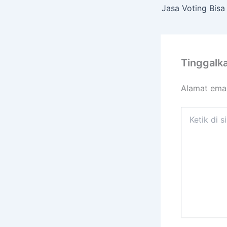
Tinggalk
Alamat emai
Ketik
di
sini..