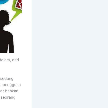
dalam, dari
 sedang
ya pengguna
tar bahkan
k seorang