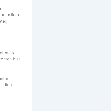
n
promosikan
ategi
nten atau
 konten bisa
entar
rending