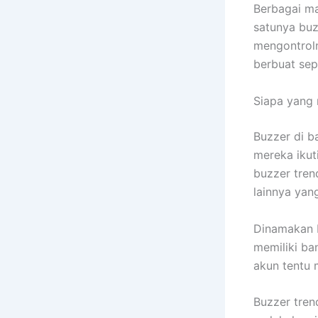
Berbagai ma
satunya buz
mengontroln
berbuat sepe
Siapa yang 
Buzzer di b
mereka ikut
buzzer tren
lainnya ya
Dinamakan b
memiliki ba
akun tentu 
Buzzer tren