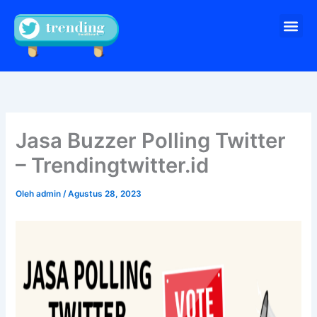
Lewati
Me
ke
Pesan sekarang
konten
Jasa Buzzer Polling Twitter
– Trendingtwitter.id
Oleh
admin
/
Agustus 28, 2023