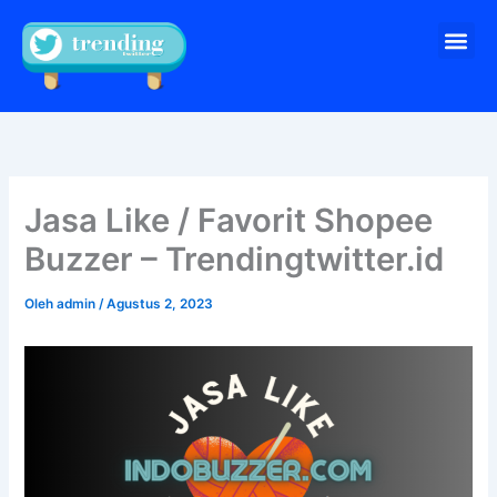
Lewati
Me
ke
Pesan sekarang
konten
Jasa Like / Favorit Shopee
Buzzer – Trendingtwitter.id
Oleh
admin
/
Agustus 2, 2023