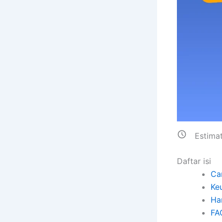
Estima
Daftar isi
Ca
Ke
Ha
FA