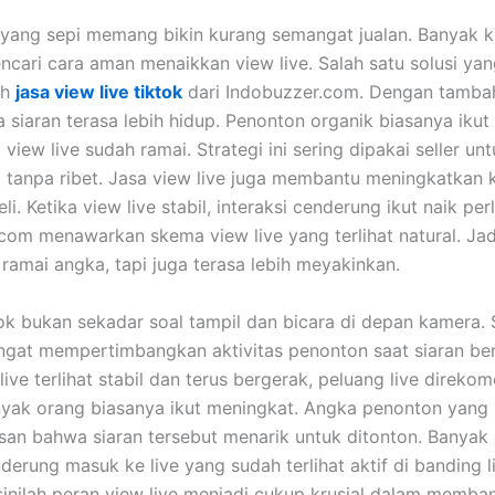
 yang sepi memang bikin kurang semangat jualan. Banyak k
ncari cara aman menaikkan view live. Salah satu solusi yan
ah
jasa view live tiktok
dari Indobuzzer.com. Dengan tamba
a siaran terasa lebih hidup. Penonton organik biasanya ikut 
 view live sudah ramai. Strategi ini sering dipakai seller unt
 tanpa ribet. Jasa view live juga membantu meningkatkan
i. Ketika view live stabil, interaksi cenderung ikut naik per
com menawarkan skema view live yang terlihat natural. Jad
 ramai angka, tapi juga terasa lebih meyakinkan.
Tok bukan sekadar soal tampil dan bicara di depan kamera.
ngat mempertimbangkan aktivitas penonton saat siaran be
live terlihat stabil dan terus bergerak, peluang live direko
nyak orang biasanya ikut meningkat. Angka penonton yang 
an bahwa siaran tersebut menarik untuk ditonton. Banyak 
derung masuk ke live yang sudah terlihat aktif di banding l
sinilah peran view live menjadi cukup krusial dalam memb