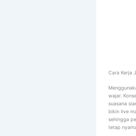
Cara Kerja 
Menggunak
wajar. Kons
suasana sia
bikin live 
sehingga pe
tetap nyaman