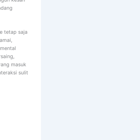
ndang
e tetap saja
ramai,
 mental
saing,
 yang masuk
eraksi sulit