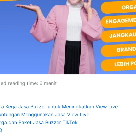
ted reading time:
6
menit
ra Kerja Jasa Buzzer untuk Meningkatkan View Live
untungan Menggunakan Jasa View Live
rga dan Paket Jasa Buzzer TikTok
Q