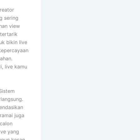
reator
g sering
han view
tertarik
uk bikin live
 kepercayaan
lahan.
i, live kamu
 Sistem
rlangsung.
mendasikan
ramai juga
calon
ive yang
angun kesan