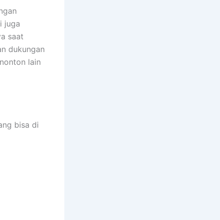
engan
i juga
a saat
gan dukungan
enonton lain
ng bisa di