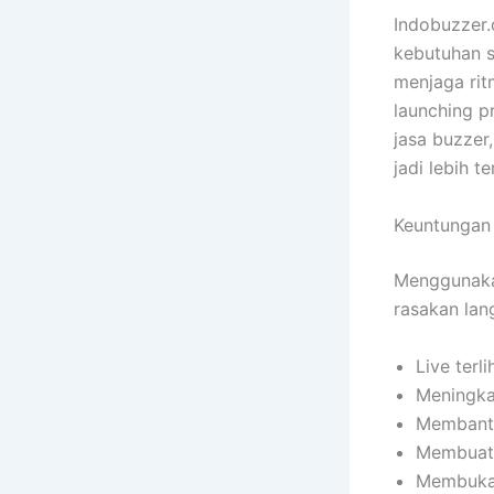
Indobuzzer
kebutuhan s
menjaga rit
launching p
jasa buzzer,
jadi lebih t
Keuntungan
Menggunakan
rasakan lan
Live terl
Meningka
Membantu
Membuat 
Membuka 