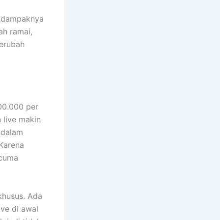
pi dampaknya
ah ramai,
berubah
00.000 per
n live makin
 dalam
 Karena
 cuma
khusus. Ada
ve di awal