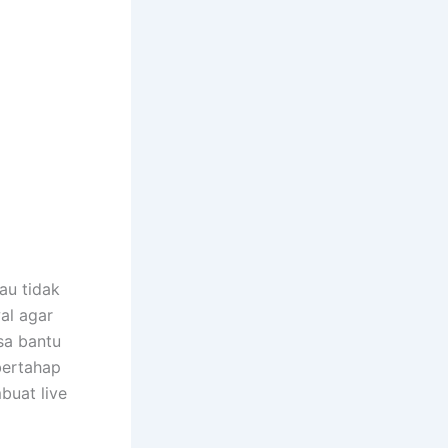
au tidak
al agar
isa bantu
bertahap
buat live